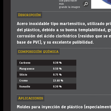
Cick para hacer
más
grande la imagen
Descripción
Acero inoxidable tipo martensítico, utilizado pr
del plástico, debido a su buena templabilidad, g
corrosión del ácido clorhídrico (residuo que se 
base de PVC), y su excelente pulibilidad.
Composición química
Carbono
0.38 %
Manganeso
0.50 %
Silicio
0.75 %
Cromo
13.60 %
Vanadio
0.30 %
Aplicaciones
Moldes para inyección de plástico (especialment