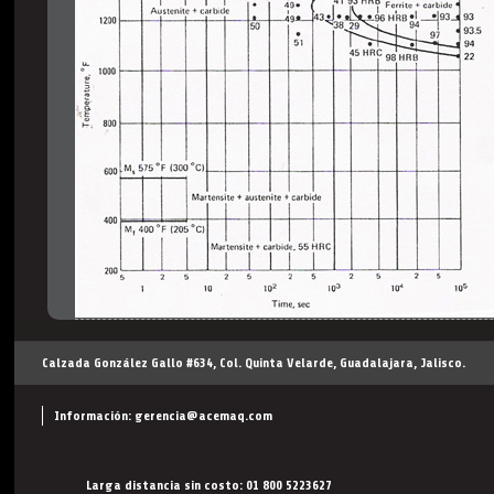
Calzada González Gallo #634, Col. Quinta Velarde, Guadalajara, Jalisco.
Información:
gerencia@acemaq.com
Larga distancia sin costo: 01 800 5223627