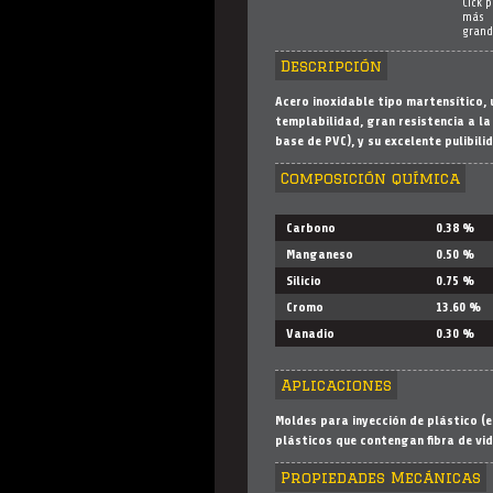
Cick 
más
grand
Descripción
Acero inoxidable tipo martensítico, 
templabilidad, gran resistencia a la
base de PVC), y su excelente pulibili
Composición química
Carbono
0.38 %
Manganeso
0.50 %
Silicio
0.75 %
Cromo
13.60 %
Vanadio
0.30 %
Aplicaciones
Moldes para inyección de plástico (
plásticos que contengan fibra de vid
Propiedades Mecánicas