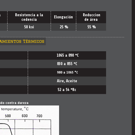
a
Resistencia a la
Reduccion
Elongación
cedencia
de área
50 ksi
25 %
55 %
amientos Térmicos
1065 a 890
°C
830 a 855
°C
980 a 1065
°C
Aire, Aceite
52 a 54
°Rc
ido contra dureza