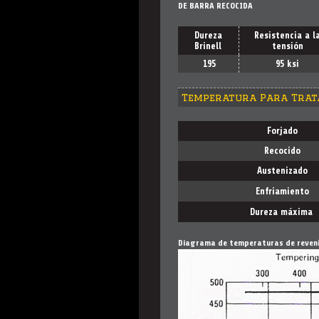
DE BARRA RECOCIDA
Dureza
Resistencia a l
Brinell
tensión
195
95 ksi
Temperatura Para Trat
Forjado
Recocido
Austenizado
Enfriamiento
Dureza máxima
Diagrama de temperaturas de reven