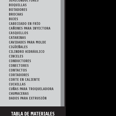
SEMICONDUCTORES
BOQUILLAS
BOTADORES
BROCHAS
BUJES
CABECEADO EN FRÍO
CAÑONES PARA INYECTORA
CASQUILLOS
CATARINAS
CAVIDADES PARA MOLDE
CIGÜEÑALES
CILINDRO HIDRÁULICO
CINCELES
CONDUCTORES
CONECTORES
CONTACTOS
CORTADORES
CORTE EN CALIENTE
CUCHILLAS
CUÑAS PARA TROQUELADORA
CHUMACERAS
DADOS PARA EXTRUSIÓN
DADOS PARA FORJA
DADOS PARA ROSCADO
DOBLADORAS
TABLA DE MATERIALES