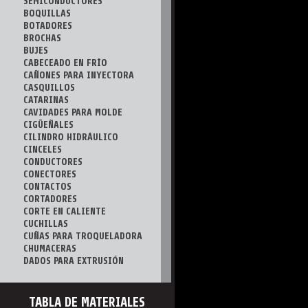
SEMICONDUCTORES
BOQUILLAS
BOTADORES
BROCHAS
BUJES
CABECEADO EN FRÍO
CAÑONES PARA INYECTORA
CASQUILLOS
CATARINAS
CAVIDADES PARA MOLDE
CIGÜEÑALES
CILINDRO HIDRÁULICO
CINCELES
CONDUCTORES
CONECTORES
CONTACTOS
CORTADORES
CORTE EN CALIENTE
CUCHILLAS
CUÑAS PARA TROQUELADORA
CHUMACERAS
DADOS PARA EXTRUSIÓN
DADOS PARA FORJA
DADOS PARA ROSCADO
DOBLADORAS
TABLA DE MATERIALES