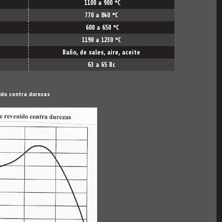
1100 a 900
°C
770 a 840
°C
600 a 650
°C
1190 a 1230
°C
Baño, de sales, aire, aceite
63 a 65 Rc
ido contra durezas