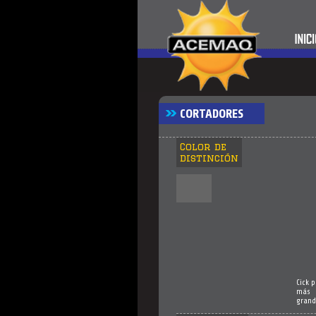
CORTADORES
Color de
distinción
Cick 
más
grand