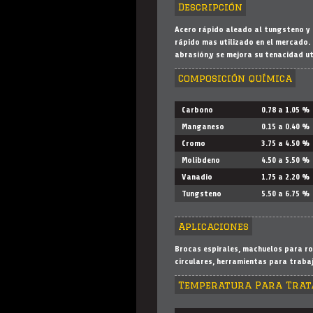
Descripción
Acero rápido aleado al tungsteno y 
rápido mas utilizado en el mercado. 
abrasión,y se mejora su tenacidad ut
Composición química
Carbono
0.78 a 1.05 %
Manganeso
0.15 a 0.40 %
Cromo
3.75 a 4.50 %
Molibdeno
4.50 a 5.50 %
Vanadio
1.75 a 2.20 %
Tungsteno
5.50 a 6.75 %
Aplicaciones
Brocas espirales, machuelos para ro
circulares, herramientas para trabaj
Temperatura Para Trat